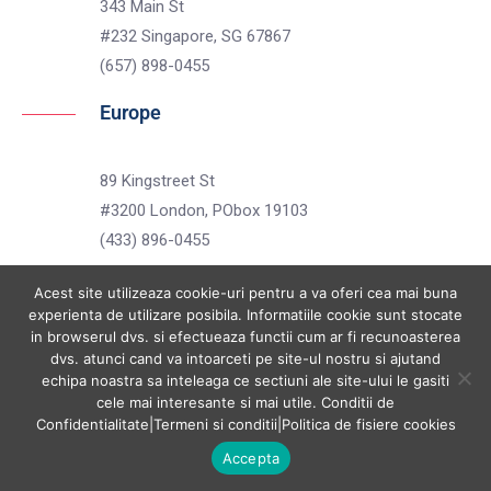
343 Main St
#232 Singapore, SG 67867
(657) 898-0455
Europe
89 Kingstreet St
#3200 London, PObox 19103
(433) 896-0455
Acest site utilizeaza cookie-uri pentru a va oferi cea mai buna
experienta de utilizare posibila. Informatiile cookie sunt stocate
in browserul dvs. si efectueaza functii cum ar fi recunoasterea
dvs. atunci cand va intoarceti pe site-ul nostru si ajutand
echipa noastra sa inteleaga ce sectiuni ale site-ului le gasiti
cele mai interesante si mai utile.
Conditii de
Copyright 2019 by Avant WordPress Theme All Right Reserved.
Confidentialitate
|
Termeni si conditii
|
Politica de fisiere cookies
Accepta