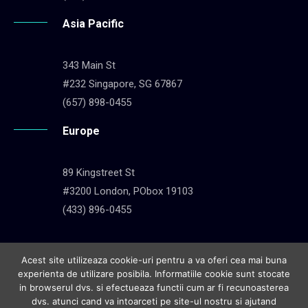
Asia Pacific
343 Main St
#232 Singapore, SG 67867
(657) 898-0455
Europe
89 Kingstreet St
#3200 London, PObox 19103
(433) 896-0455
Acest site utilizeaza cookie-uri pentru a va oferi cea mai buna
Copyright 2019 by Avant
experienta de utilizare posibila. Informatiile cookie sunt stocate
in browserul dvs. si efectueaza functii cum ar fi recunoasterea
English
Español
한국어
繁體中文
Deutsch
dvs. atunci cand va intoarceti pe site-ul nostru si ajutand