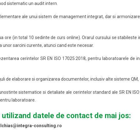
d sistematic un audit intern.
plementare ale unui sistem de management integrat, dar si armonizar
ua ore (in total 10 sedinte de curs online). Orarul cursului se stabileste 
ea unor sarcini curente, atunci cand este necesar.
zentarea cerintelor SR EN ISO 17025:2018, pentru laboratoarele de i
li de elaborare si organizarea documentelor, inclusiv alte sisteme QM, 
 cunostinte sistematice si detaliate ale cerintelor standard ale SR EN 
entru laboratoare.
e utilizand datele de contact de mai jos:
alchias@integra-consulting.ro