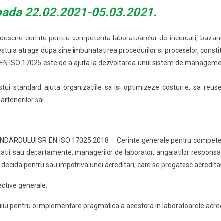
oada 22.02.2021-05.03.2021.
escrie cerinte pentru competenta laboratoarelor de incercari, bazand
stuia atrage dupa sine imbunatatirea procedurilor si proceselor, constitu
 EN ISO 17025 este de a ajuta la dezvoltarea unui sistem de management 
ui standard ajuta organizatiile sa isi optimizeze costurile, sa reus
artenerilor sai.
RDULUI SR EN ISO 17025:2018 – Cerinte generale pentru competenta l
tii sau departamente, managerilor de laborator, angajatilor responsabil
a decida pentru sau impotriva unei acreditari, care se pregatesc acredita
ective generale:
ului pentru o implementare pragmatica a acestora in laboratoarele acred