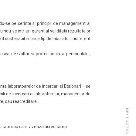
u-se pe cerinte si principii de management al
indu-se intr-un garant al validitatii rezultatelor
sustenabil in orice tip de laborator, indiferent
easca dezvoltarea profesionala a personalului,
aboratoarelor de Incercari si Etalonari – se
i de incercari ai laboratorului, managerilor de
re, sau reacreditare.
NEXT ARTICLE
itate sau care vizeaza acreditarea.