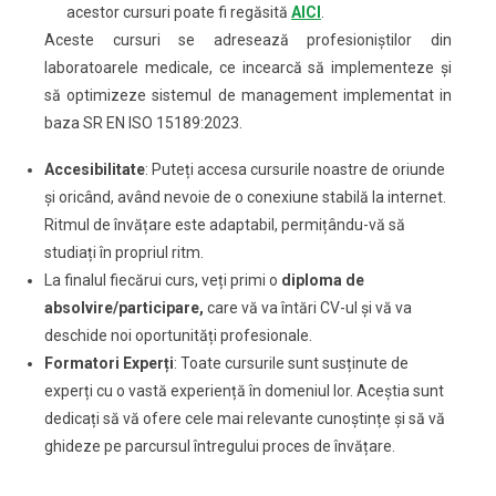
acestor cursuri poate fi regăsită
AICI
.
Aceste cursuri se adresează profesioniștilor din
laboratoarele medicale, ce incearcă să implementeze și
să optimizeze sistemul de management implementat in
baza SR EN ISO 15189:2023.
Accesibilitate
: Puteți accesa cursurile noastre de oriunde
și oricând, având nevoie de o conexiune stabilă la internet.
Ritmul de învățare este adaptabil, permițându-vă să
studiați în propriul ritm.
La finalul fiecărui curs, veți primi o
diploma de
absolvire/participare,
care vă va întări CV-ul și vă va
deschide noi oportunități profesionale.
Formatori Experți
: Toate cursurile sunt susținute de
experți cu o vastă experiență în domeniul lor. Aceștia sunt
dedicați să vă ofere cele mai relevante cunoștințe și să vă
ghideze pe parcursul întregului proces de învățare.