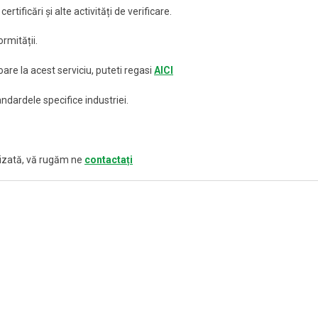
tificări și alte activități de verificare.
rmității.
oare la acest serviciu, puteti regasi
AICI
ndardele specifice industriei.
alizată, vă rugăm ne
contactați