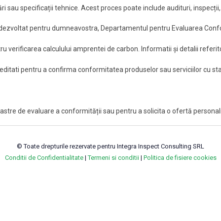
sau specificații tehnice. Acest proces poate include audituri, inspecții, cer
m dezvoltat pentru dumneavostra, Departamentul pentru Evaluarea Confo
u verificarea calculului amprentei de carbon. Informatii și detalii referit
editati pentru a confirma conformitatea produselor sau serviciilor cu sta
astre de evaluare a conformității sau pentru a solicita o ofertă person
© Toate drepturile rezervate pentru Integra Inspect Consulting SRL
Conditii de Confidentialitate
|
Termeni si conditii
|
Politica de fisiere cookies