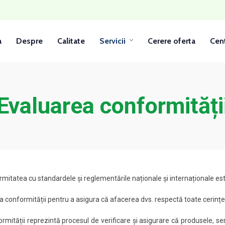
a
Despre
Calitate
Servicii
Cerere oferta
Cent
Evaluarea conformități
mitatea cu standardele și reglementările naționale și internaționale est
 a conformității pentru a asigura că afacerea dvs. respectă toate cerințel
mității reprezintă procesul de verificare și asigurare că produsele, ser