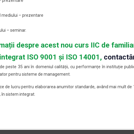
 – prezentare
 mediului – prezentare
ului – seminar.
rmații despre acest nou curs IIC de famili
ntegrat ISO 9001 și ISO 14001,
contactâ
e peste 35 ani în domeniul calității, cu performanțe în instituție public
ormator pentru sisteme de management.
nice de lucru pentru elaborarea anumitor standarde, având mai mult de 10
 în sistem integrat.