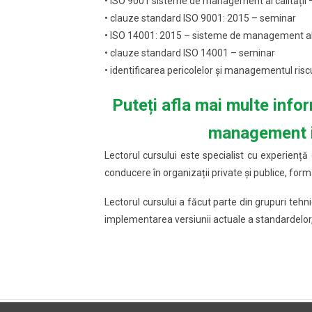
• ISO 9001 sisteme de management al calității
• clauze standard ISO 9001: 2015 – seminar
• ISO 14001: 2015 – sisteme de management al
• clauze standard ISO 14001 – seminar
• identificarea pericolelor și managementul risc
Puteți afla mai multe info
management i
Lectorul cursului este specialist cu experiență d
conducere în organizații private și publice, f
Lectorul cursului a făcut parte din grupuri teh
implementarea versiunii actuale a standardelor,