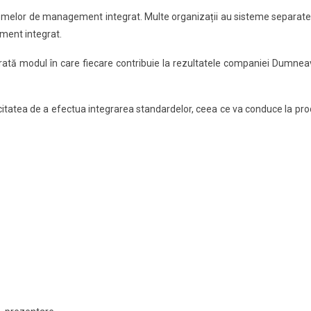
emelor de management integrat. Multe organizații au sisteme separate d
ent integrat.
ă modul în care fiecare contribuie la rezultatele companiei Dumneav
citatea de a efectua integrarea standardelor, ceea ce va conduce la prod