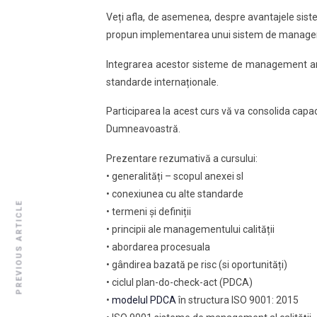
Veți afla, de asemenea, despre avantajele sist
propun implementarea unui sistem de managem
Integrarea acestor sisteme de management arat
standarde internaționale.
Participarea la acest curs vă va consolida capa
Dumneavoastră.
Prezentare rezumativă a cursului:
• generalități – scopul anexei sl
• conexiunea cu alte standarde
PREVIOUS ARTICLE
• termeni și definiții
• principii ale managementului calității
• abordarea procesuala
• gândirea bazată pe risc (si oportunități)
• ciclul plan-do-check-act (PDCA)
•
modelul PDCA
în structura ISO 9001: 2015