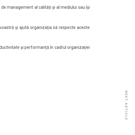
e management al calități și al mediului sau își
oastră și ajută organizația să respecte aceste
uctivitate și performanță în cadrul organizației
NEXT ARTICLE