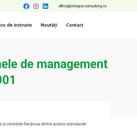
office@integra-consulting.ro
ru de instruire
Noutăți
Contact
emele de management
001
și cerințele fiecăruia dintre aceste standarde